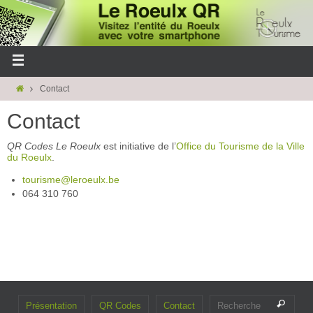
Contact
Contact
QR Codes Le Roeulx
est initiative de l’
Office du Tourisme de la Ville
du Roeulx
.
tourisme@leroeulx.be
064 310 760
Présentation
QR Codes
Contact