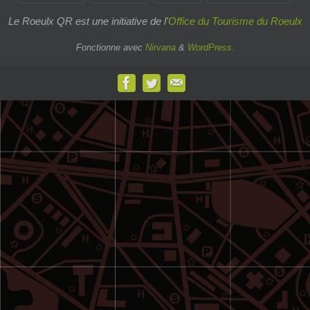
Le Roeulx QR est une initiative de l'
Office du Tourisme du Roeulx
Fonctionne avec
Nirvana
&
WordPress.